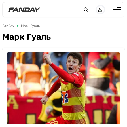
UK
RU
Англия
FanDay
Марк Гуаль
Испания
Марк Гуаль
Германия
Италия
Франция
Украина
ЛЧ
ЛЕ
ЧЕ-2028
Букмекеры