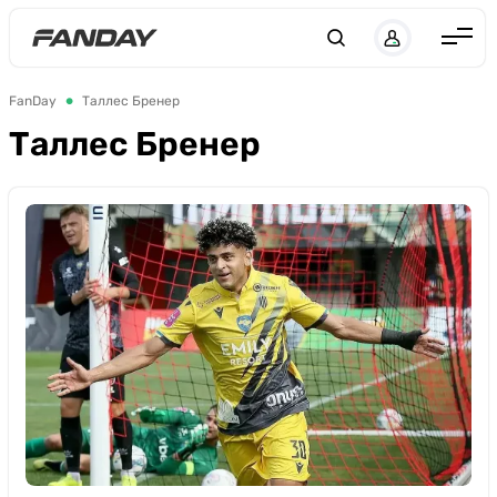
UK
RU
Англия
FanDay
Таллес Бренер
Испания
Таллес Бренер
Германия
Италия
Франция
Украина
ЛЧ
ЛЕ
ЧЕ-2028
Букмекеры