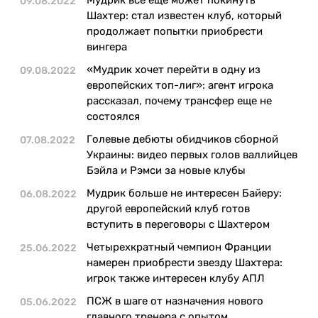
09.08.2022
Казино
Шахтер: стал известен клуб, который
продолжает попытки приобрести
вингера
«Мудрик хочет перейти в одну из
09.08.2022
европейских топ-лиг»: агент игрока
рассказал, почему трансфер еще не
состоялся
Голевые дебюты обидчиков сборной
07.08.2022
Украины: видео первых голов валлийцев
Бэйла и Рэмси за новые клубы
Мудрик больше не интересен Байеру:
06.08.2022
другой европейский клуб готов
вступить в переговоры с Шахтером
Четырехкратный чемпион Франции
25.06.2022
намерен приобрести звезду Шахтера:
игрок также интересен клубу АПЛ
ПСЖ в шаге от назначения нового
05.06.2022
главного тренера c опытом