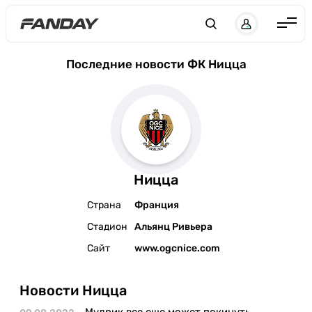
Англия
Последние новости ФК Ницца
Испания
Германия
Италия
Франция
Ницца
Украина
Страна
Франция
ЛЧ
Стадион
Альянц Ривьера
ЛЕ
Сайт
www.ogcnice.com
ЧЕ-2028
Новости Ницца
Букмекеры
Мудрик все еще может покинуть