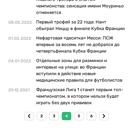
чемпионства: сенсация имени Моуриньо
отменяется
Первый трофей за 22 года: Нант
08.05.2022
обыграл Ниццу в финале Кубка Франции
Нефартовая «десятка» Месси: ПСЖ
01.02.2022
впервые за восемь лет не добрался до
четвертьфинала Кубка Франции
Отдельные зоны для разминки и
04.01.2022
интервью на улице: во Франции
вступили в действие новые
медицинские правила для футболистов
Французская Лига 1 станет первым топ-
29.12.2021
чемпионатом, в котором нельзя будет
играть без двух прививок
2
3
4
5
6