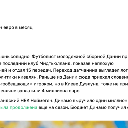
яч евро в месяц
очень солидно. Футболист молодежной сборной Дании пр
не последний клуб Мидтьюлланд, показав неплохую
ячей и отдал 15 передач. Переход датчанина выглядел ло
литики киевлян. Раньше из Дании сюда приехал словен
огообещающим игроком, но в Киеве Дуэлунд тоже не пр
иевляне заплатили 4 миллиона евро.
ландский НЕК Неймеген. Динамо выручило один миллион 
была продолжена
еще на сезон. Бюджет Динамо получил 