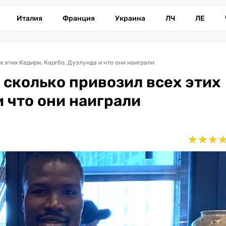
Италия
Франция
Украина
ЛЧ
ЛЕ
х этих Кадири, Каргбо, Дуэлунда и что они наиграли
а сколько привозил всех этих
и что они наиграли
★
★
★
★
★
★