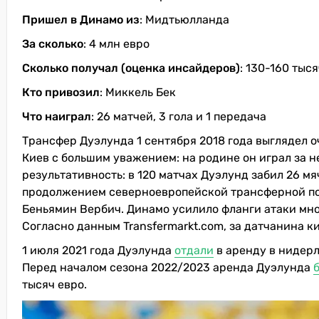
Пришел в Динамо из
: Мидтьюлланда
За сколько
: 4 млн евро
Сколько получал (оценка инсайдеров)
: 130-160 тыс
Кто привозил
: Миккель Бек
Что наиграл
: 26 матчей, 3 гола и 1 передача
Трансфер Дуэлунда 1 сентября 2018 года выглядел 
Киев с большим уважением: на родине он играл за 
результативность: в 120 матчах Дуэлунд забил 26 м
продолжением северноевропейской трансферной по
Беньямин Вербич. Динамо усилило фланги атаки мн
Согласно данным Transfermarkt.com, за датчанина к
1 июля 2021 года Дуэлунда
отдали
в аренду в нидер
Перед началом сезона 2022/2023 аренда Дуэлунда
тысяч евро.