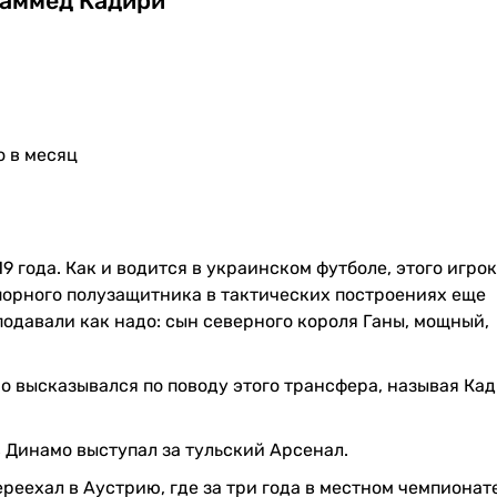
аммед Кадири
о в месяц
 года. Как и водится в украинском футболе, этого игро
порного полузащитника в тактических построениях еще
давали как надо: сын северного короля Ганы, мощный,
но высказывался по поводу этого трансфера, называя Ка
в Динамо выступал за тульский Арсенал.
ереехал в Аустрию, где за три года в местном чемпионат