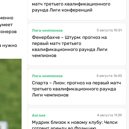
матч третьего квалификационного
раунда Лиги конференций
Именно
 умеет
Лига чемпионов
5 августа 10:51
ионеров
Фенербахче – Штурм: прогноз на
первый матч третьего
ов нужно
квалификационного раунда Лиги
чемпионов
Лига чемпионов
4 августа 16:43
Спарта – Лион: прогноз на первый матч
третьего квалификационного раунда
Лиги чемпионов
Англия
4 августа 11:39
Мудрик близок к новому клубу: Челси
готовит аренду во Францию