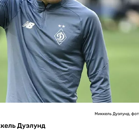
Миккель Дуэлунд, фот
кель Дуэлунд