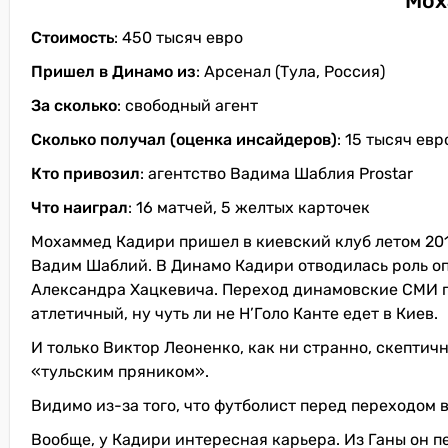
Мох
Стоимость
: 450 тысяч евро
Пришел в Динамо из
: Арсенал (Тула, Россия)
За сколько
: свободный агент
Сколько получал (оценка инсайдеров)
: 15 тысяч евр
Кто привозил
: агентство Вадима Шаблия Prostar
Что наиграл
: 16 матчей, 5 желтых карточек
Мохаммед Кадири пришел в киевский клуб летом 2019
Вадим Шаблий. В Динамо Кадири отводилась роль о
Александра Хацкевича. Переход динамовские СМИ по
атлетичный, ну чуть ли не Н’Голо Канте едет в Киев.
И только Виктор Леоненко, как ни странно, скептич
«тульским пряником».
Видимо из-за того, что футболист перед переходом 
Вообще, у Кадири интересная карьера. Из Ганы он п