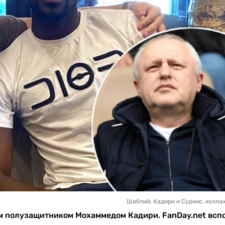
Шаблий, Кадири и Суркис, коллаж
ким полузащитником Мохаммедом Кадири. FanDay.net всп