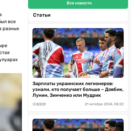
Все новости
в
Статьи
 был все
в разных
ыре
остая
кулуарах
Зарплаты украинских легионеров:
узнали, кто получает больше – Довбик,
Лунин, Зинченко или Мудрик
8309
21 октября 2024, 08:22