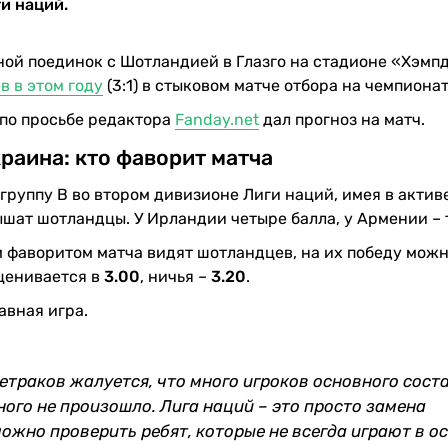
и наций.
здной поединок с Шотландией в Глазго на стадионе «Хэмп
 в этом году
(3:1) в стыковом матче отбора на чемпионат
 по просьбе редактора
Fanday.net
дал прогноз на матч.
раина: кто фаворит матча
группу В во втором дивизионе Лиги наций, имея в актив
дышат шотландцы. У Ирландии четыре балла, у Армении – 
фаворитом матча видят шотландцев, на их победу мож
ценивается в
3.00
, ничья –
3.20
.
авная игра.
Петраков жалуется, что много игроков основного сост
ного не произошло. Лига наций – это просто замена
можно проверить ребят, которые не всегда играют в о