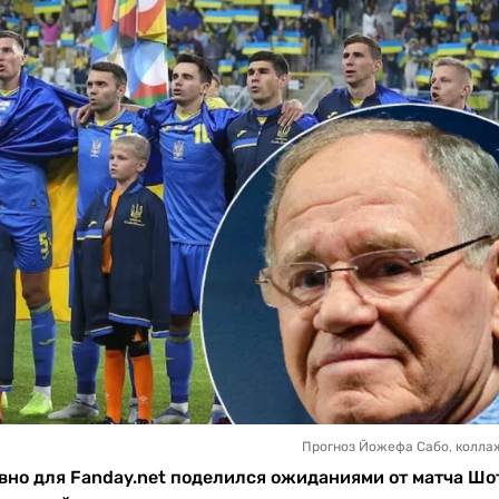
Прогноз Йожефа Сабо, коллаж
вно для Fanday.net поделился ожиданиями от матча Ш