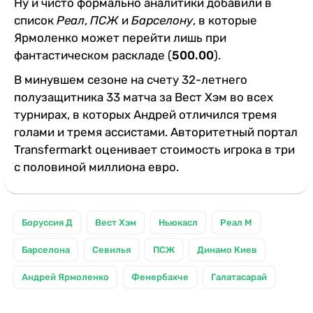
Ну и чисто формально аналитики добавили в
список
Реал
,
ПСЖ
и
Барселону
, в которые
Ярмоленко может перейти лишь при
фантастическом раскладе (
500.00
).
В минувшем сезоне на счету 32-летнего
полузащитника 33 матча за Вест Хэм во всех
турнирах, в которых Андрей отличился тремя
голами и тремя ассистами. Авторитетный портал
Transfermarkt оценивает стоимость игрока в три
с половиной миллиона евро.
Боруссия Д
Вест Хэм
Ньюкасл
Реал М
Барселона
Севилья
ПСЖ
Динамо Киев
Андрей Ярмоленко
Фенербахче
Галатасарай