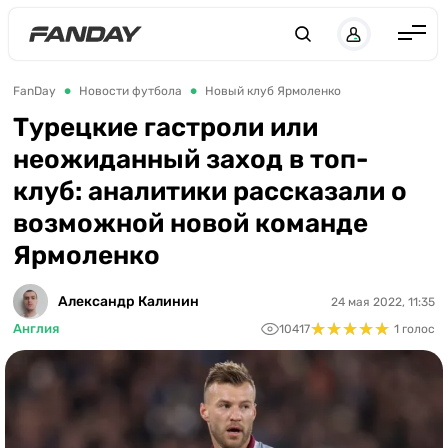
Англия
FanDay
Новости футбола
Новый клуб Ярмоленко
Испания
Турецкие гастроли или
неожиданный заход в топ-
Германия
клуб: аналитики рассказали о
Италия
возможной новой команде
Франция
Ярмоленко
Украина
Александр Калинин
24 мая 2022, 11:35
ЛЧ
★
★
★
★
★
★
★
★
★
★
Англия
10417
1 голос
ЛЕ
ЧЕ-2028
Букмекеры