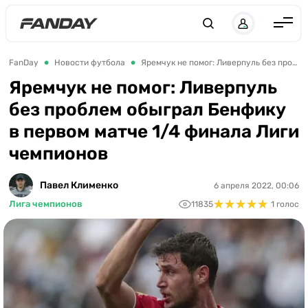
Англия
FanDay
Новости футбола
Яремчук не помог: Ливерпуль без проблем обыграл Бенфику в первом матче 1/4 финала Лиги чемпионов
Испания
Яремчук не помог: Ливерпуль
без проблем обыграл Бенфику
Германия
в первом матче 1/4 финала Лиги
Италия
чемпионов
Франция
Украина
Павел Клименко
6 апреля 2022, 00:06
★
★
★
★
★
★
★
★
★
★
Лига чемпионов
11835
1 голос
ЛЧ
ЛЕ
ЧЕ-2028
Букмекеры