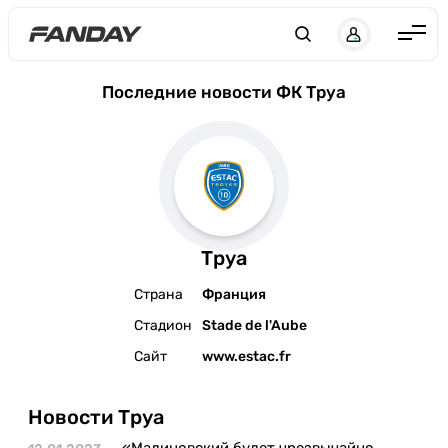
Англия
Последние новости ФК Труа
Испания
Германия
Италия
Франция
Труа
Украина
Страна
Франция
ЛЧ
Стадион
Stade de l'Aube
ЛЕ
Сайт
www.estac.fr
ЧЕ-2028
Новости Труа
Букмекеры
«Малиновский будет чрезвычайно