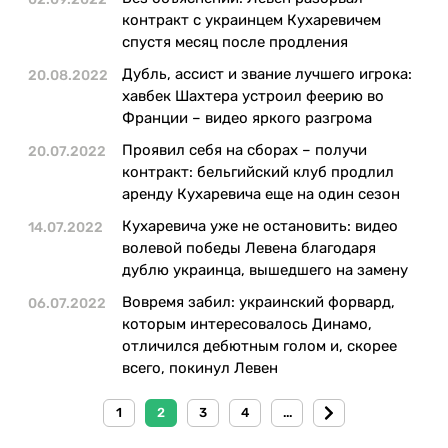
контракт с украинцем Кухаревичем
спустя месяц после продления
Дубль, ассист и звание лучшего игрока:
20.08.2022
хавбек Шахтера устроил феерию во
Франции – видео яркого разгрома
Проявил себя на сборах – получи
20.07.2022
контракт: бельгийский клуб продлил
аренду Кухаревича еще на один сезон
Кухаревича уже не остановить: видео
14.07.2022
волевой победы Левена благодаря
дублю украинца, вышедшего на замену
Вовремя забил: украинский форвард,
06.07.2022
которым интересовалось Динамо,
отличился дебютным голом и, скорее
всего, покинул Левен
1
2
3
4
...