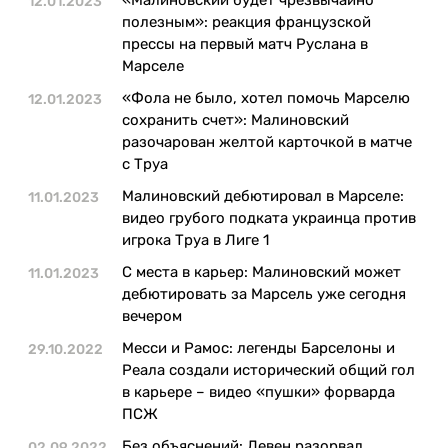
12.01.2023
Казино
полезным»: реакция французской
прессы на первый матч Руслана в
Марселе
«Фола не было, хотел помочь Марселю
12.01.2023
сохранить счет»: Малиновский
разочарован желтой карточкой в матче
с Труа
Малиновский дебютировал в Марселе:
11.01.2023
видео грубого подката украинца против
игрока Труа в Лиге 1
С места в карьер: Малиновский может
11.01.2023
дебютировать за Марсель уже сегодня
вечером
Месси и Рамос: легенды Барселоны и
29.10.2022
Реала создали исторический общий гол
в карьере – видео «пушки» форварда
ПСЖ
Без объяснений: Левен разорвал
02.09.2022