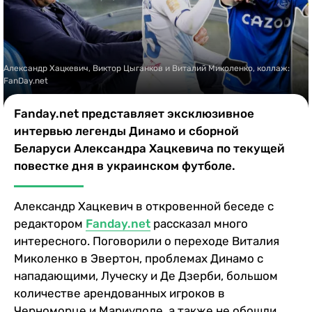
Казино
Александр Хацкевич, Виктор Цыганков и Виталий Миколенко, коллаж:
FanDay.net
Fanday.net представляет эксклюзивное
интервью легенды Динамо и сборной
Беларуси Александра Хацкевича по текущей
повестке дня в украинском футболе.
Александр Хацкевич в откровенной беседе с
редактором
Fanday.net
рассказал много
интересного. Поговорили о переходе Виталия
Миколенко в Эвертон, проблемах Динамо с
нападающими, Луческу и Де Дзерби, большом
количестве арендованных игроков в
Черноморце и Мариуполе, а также не обошли