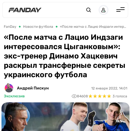
Англия
FanDay
Новости футбола
«После матча с Лацио Индзаги интересовался Цыганковым»: экс-тренер Динамо Хацкевич раскрыл трансферные секреты украинского футбола
Испания
«После матча с Лацио Индзаги
интересовался Цыганковым»:
Германия
экс-тренер Динамо Хацкевич
Италия
раскрыл трансферные секреты
Франция
украинского футбола
Украина
Андрей Пискун
12 января 2022, 14:01
ЛЧ
★
★
★
★
★
★
★
★
★
★
Эксклюзив
84608
3 голоса
ЛЕ
ЧЕ-2028
Букмекеры