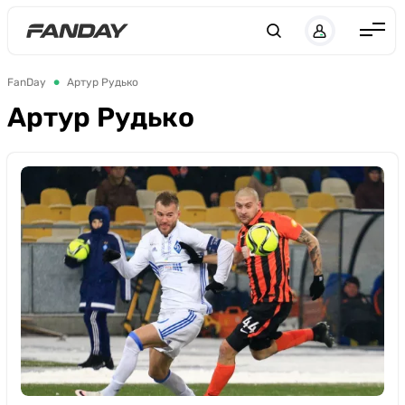
UK
RU
Англия
FanDay
Артур Рудько
Испания
Артур Рудько
Германия
Италия
Франция
Украина
ЛЧ
ЛЕ
ЧЕ-2028
Букмекеры