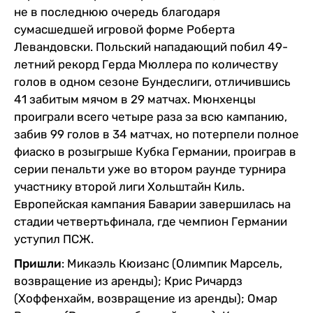
не в последнюю очередь благодаря
сумасшедшей игровой форме Роберта
Левандовски. Польский нападающий побил 49-
летний рекорд Герда Мюллера по количеству
голов в одном сезоне Бундеслиги, отличившись
41 забитым мячом в 29 матчах. Мюнхенцы
проиграли всего четыре раза за всю кампанию,
забив 99 голов в 34 матчах, но потерпели полное
фиаско в розыгрыше Кубка Германии, проиграв в
серии пенальти уже во втором раунде турнира
участнику второй лиги Хольштайн Киль.
Европейская кампания Баварии завершилась на
стадии четвертьфинала, где чемпион Германии
уступил ПСЖ.
Пришли
: Микаэль Кюизанс (Олимпик Марсель,
возвращение из аренды); Крис Ричардз
(Хоффенхайм, возвращение из аренды); Омар