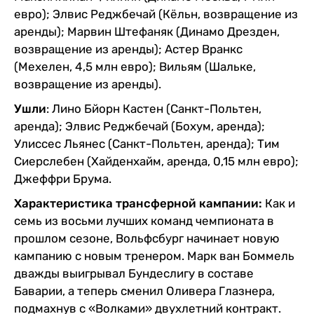
евро); Элвис Реджбечай (Кёльн, возвращение из
аренды); Марвин Штефаняк (Динамо Дрезден,
возвращение из аренды); Астер Вранкс
(Мехелен, 4,5 млн евро); Вильям (Шальке,
возвращение из аренды).
Ушли
: Лино Бйорн Кастен (Санкт-Польтен,
аренда); Элвис Реджбечай (Бохум, аренда);
Улиссес Льянес (Санкт-Польтен, аренда); Тим
Сиерслебен (Хайденхайм, аренда, 0,15 млн евро);
Джеффри Брума.
Характеристика трансферной кампании:
Как и
семь из восьми лучших команд чемпионата в
прошлом сезоне, Вольфсбург начинает новую
кампанию с новым тренером. Марк ван Боммель
дважды выигрывал Бундеслигу в составе
Баварии, а теперь сменил Оливера Глазнера,
подмахнув с «Волками» двухлетний контракт.