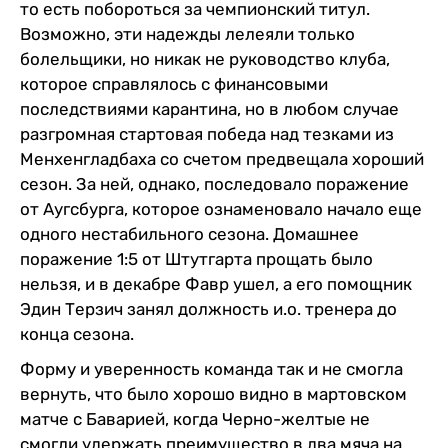
то есть побороться за чемпионский титул.
Возможно, эти надежды лелеяли только
болельщики, но никак не руководство клуба,
которое справлялось с финансовыми
последствиями карантина, но в любом случае
разгромная стартовая победа над тезками из
Менхенгладбаха со счетом предвещала хороший
сезон. За ней, однако, последовало поражение
от Аугсбурга, которое ознаменовало начало еще
одного нестабильного сезона. Домашнее
поражение 1:5 от Штутгарта прощать было
нельзя, и в декабре Фавр ушел, а его помощник
Эдин Терзич занял должность и.о. тренера до
конца сезона.
Форму и уверенность команда так и не смогла
вернуть, что было хорошо видно в мартовском
матче с Баварией, когда Черно-желтые не
смогли удержать преимущество в два мяча на