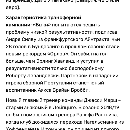
евро).
Характеристика трансферной
кампании
: «Быки» попытаются решить
проблему низкой результативности, подписав
Андре Силву из франкфуртского Айнтрахта, чьи
28 голов в Бундеслиге в прошлом сезоне стали
новым рекордом «Орлов». Он забил на гол
больше, чем Эрлинг Хааланд, и уступил в
результативности только бесподобному
Роберту Левандовски. Партнером в нападении
игрока сборной Португалии станет юный
воспитанник Аякса Брайан Бробби.
Новый главный тренер команды Джесси Марш –
старый знакомый в Лейпциге. В сезоне 2018/19
он был помощником тренера Ральфа Рангника,
когда клуб дожидался перехода Нагельсманна из
Хоффенхайма. К тому же, он пришел из другого