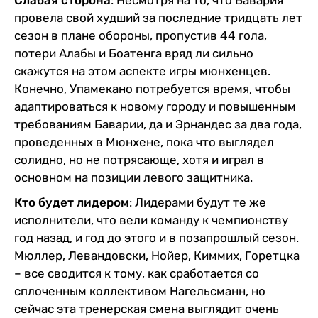
Слабая сторона
: Несмотря на то, что Бавария
провела свой худший за последние тридцать лет
сезон в плане обороны, пропустив 44 гола,
потери Алабы и Боатенга вряд ли сильно
скажутся на этом аспекте игры мюнхенцев.
Конечно, Упамекано потребуется время, чтобы
адаптироваться к новому городу и повышенным
требованиям Баварии, да и Эрнандес за два года,
проведенных в Мюнхене, пока что выглядел
солидно, но не потрясающе, хотя и играл в
основном на позиции левого защитника.
Кто будет лидером
: Лидерами будут те же
исполнители, что вели команду к чемпионству
год назад, и год до этого и в позапрошлый сезон.
Мюллер, Левандовски, Нойер, Киммих, Горетцка
– все сводится к тому, как сработается со
сплоченным коллективом Нагельсманн, но
сейчас эта тренерская смена выглядит очень