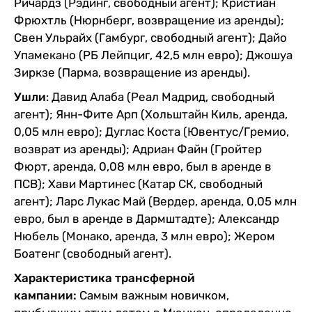
Ричардз (Рэдинг, свободный агент); Кристиан
Фрюхтль (Нюрнберг, возвращение из аренды);
Свен Ульрайх (Гамбург, свободный агент); Дайо
Упамекано (РБ Лейпциг, 42,5 млн евро); Джошуа
Зиркзе (Парма, возвращение из аренды).
Ушли
: Давид Алаба (Реал Мадрид, свободный
агент); Янн-Фите Арп (Хольштайн Киль, аренда,
0,05 млн евро); Дуглас Коста (Ювентус/Гремио,
возврат из аренды); Адриан Файн (Гройтер
Фюрт, аренда, 0,08 млн евро, был в аренде в
ПСВ); Хави Мартинес (Катар СК, свободный
агент); Ларс Лукас Май (Вердер, аренда, 0,05 млн
евро, был в аренде в Дармштадте); Александр
Нюбель (Монако, аренда, 3 млн евро); Жером
Боатенг (свободный агент).
Характеристика трансферной
кампании:
Самым важным новичком,