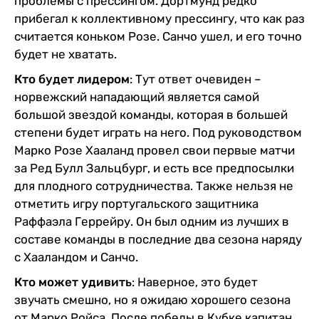
проблемы с прессингом. Дортмунд редко
прибегал к коллективному прессингу, что как раз
считается коньком Розе. Санчо ушел, и его точно
будет не хватать.
Кто будет лидером
: Тут ответ очевиден –
норвежский нападающий является самой
большой звездой команды, которая в большей
степени будет играть на него. Под руководством
Марко Розе Хааланд провел свои первые матчи
за Ред Булл Зальцбург, и есть все предпосылки
для плодного сотрудничества. Также нельзя не
отметить игру португальского защитника
Раффаэла Геррейру. Он был одним из лучших в
составе команды в последние два сезона наряду
с Хааландом и Санчо.
Кто может удивить
: Наверное, это будет
звучать смешно, но я ожидаю хорошего сезона
от Марко Ройса. После победы в Кубке капитан