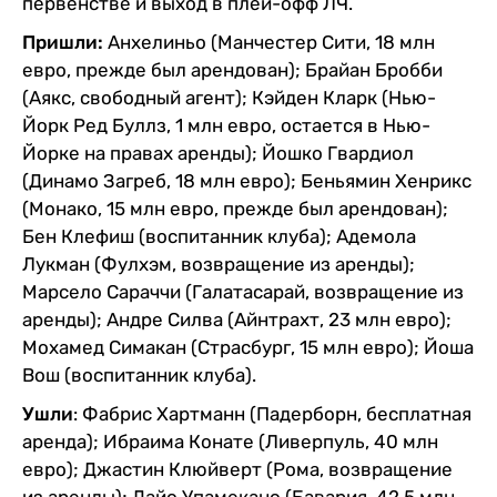
первенстве и выход в плей-офф ЛЧ.
Пришли:
Анхелиньо (Манчестер Сити, 18 млн
евро, прежде был арендован); Брайан Бробби
(Аякс, свободный агент); Кэйден Кларк (Нью-
Йорк Ред Буллз, 1 млн евро, остается в Нью-
Йорке на правах аренды); Йошко Гвардиол
(Динамо Загреб, 18 млн евро); Беньямин Хенрикс
(Монако, 15 млн евро, прежде был арендован);
Бен Клефиш (воспитанник клуба); Адемола
Лукман (Фулхэм, возвращение из аренды);
Марсело Сараччи (Галатасарай, возвращение из
аренды); Андре Силва (Айнтрахт, 23 млн евро);
Мохамед Симакан (Страсбург, 15 млн евро); Йоша
Вош (воспитанник клуба).
Ушли
: Фабрис Хартманн (Падерборн, бесплатная
аренда); Ибраима Конате (Ливерпуль, 40 млн
евро); Джастин Клюйверт (Рома, возвращение
из аренды); Дайо Упамекано (Бавария, 42,5 млн