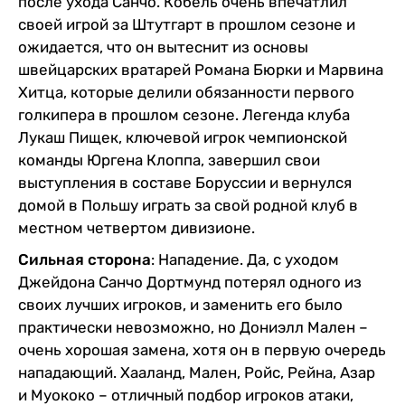
после ухода Санчо. Кобель очень впечатлил
своей игрой за Штутгарт в прошлом сезоне и
ожидается, что он вытеснит из основы
швейцарских вратарей Романа Бюрки и Марвина
Хитца, которые делили обязанности первого
голкипера в прошлом сезоне. Легенда клуба
Лукаш Пищек, ключевой игрок чемпионской
команды Юргена Клоппа, завершил свои
выступления в составе Боруссии и вернулся
домой в Польшу играть за свой родной клуб в
местном четвертом дивизионе.
Сильная сторона
: Нападение. Да, с уходом
Джейдона Санчо Дортмунд потерял одного из
своих лучших игроков, и заменить его было
практически невозможно, но Дониэлл Мален –
очень хорошая замена, хотя он в первую очередь
нападающий. Хааланд, Мален, Ройс, Рейна, Азар
и Муококо – отличный подбор игроков атаки,