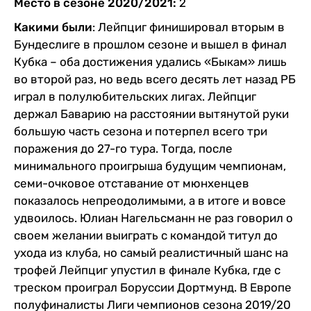
Место в сезоне 2020/2021:
2
Какими были
: Лейпциг финишировал вторым в
Бундеслиге в прошлом сезоне и вышел в финал
Кубка – оба достижения удались «Быкам» лишь
во второй раз, но ведь всего десять лет назад РБ
играл в полулюбительских лигах. Лейпциг
держал Баварию на расстоянии вытянутой руки
большую часть сезона и потерпел всего три
поражения до 27-го тура. Тогда, после
минимального проигрыша будущим чемпионам,
семи-очковое отставание от мюнхенцев
показалось непреодолимыми, а в итоге и вовсе
удвоилось. Юлиан Нагельсманн не раз говорил о
своем желании выиграть с командой титул до
ухода из клуба, но самый реалистичный шанс на
трофей Лейпциг упустил в финале Кубка, где с
треском проиграл Боруссии Дортмунд. В Европе
полуфиналисты Лиги чемпионов сезона 2019/20