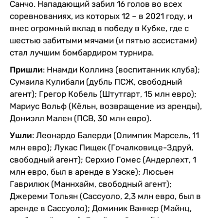
Санчо. Нападающий забил 16 голов во всех
соревнованиях, из которых 12 – в 2021 году, и
внес огромный вклад в победу в Кубке, где с
шестью забитыми мячами (и пятью ассистами)
стал лучшим бомбардиром турнира.
Пришли
: Ннамди Коллинз (воспитанник клуба);
Сумаила Кулибали (дубль ПСЖ, свободный
агент); Грегор Кобель (Штутгарт, 15 млн евро);
Мариус Вольф (Кёльн, возвращение из аренды),
Дониэлл Мален (ПСВ, 30 млн евро).
Ушли
: Леонардо Балерди (Олимпик Марсель, 11
млн евро); Лукас Пищек (Гочалковице-Здруй,
свободный агент); Серхио Гомес (Андерлехт, 1
млн евро, был в аренде в Уэске); Люсьен
Гаврилюк (Маннхайм, свободный агент);
Джереми Тольян (Сассуоло, 2,3 млн евро, был в
аренде в Сассуоло); Доминик Ваннер (Майнц,