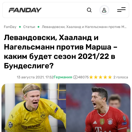
Англия
FanDay
Статьи
Левандовски, Хааланд и Нагельсманн против Марша – каким будет сезон 2021/22 в Бундеслиге?
Испания
Левандовски, Хааланд и
Нагельсманн против Марша –
Германия
каким будет сезон 2021/22 в
Италия
Бундеслиге?
Франция
★
★
★
★
★
★
★
★
★
★
Германия
13 августа 2021, 17:52
48075
2 голоса
Украина
ЛЧ
ЛЕ
ЧЕ-2028
Букмекеры