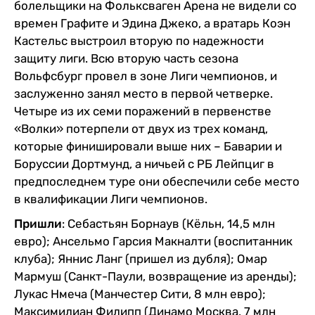
болельщики на Фольксваген Арена не видели со
времен Графите и Эдина Джеко, а вратарь Коэн
Кастельс выстроил вторую по надежности
защиту лиги. Всю вторую часть сезона
Вольфсбург провел в зоне Лиги чемпионов, и
заслуженно занял место в первой четверке.
Четыре из их семи поражений в первенстве
«Волки» потерпели от двух из трех команд,
которые финишировали выше них – Баварии и
Боруссии Дортмунд, а ничьей с РБ Лейпциг в
предпоследнем туре они обеспечили себе место
в квалификации Лиги чемпионов.
Пришли
: Себастьян Борнаув (Кёльн, 14,5 млн
евро); Ансельмо Гарсия Макналти (воспитанник
клуба); Яннис Ланг (пришел из дубля); Омар
Мармуш (Санкт-Паули, возвращение из аренды);
Лукас Нмеча (Манчестер Сити, 8 млн евро);
Максимилиан Филипп (Динамо Москва, 7 млн