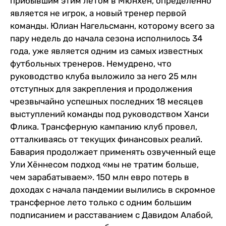
прибывшим этим летом в Мюнхен, определенно
является не игрок, а новый тренер первой
команды. Юлиан Нагельсманн, которому всего за
пару недель до начала сезона исполнилось 34
года, уже является одним из самых известных
футбольных тренеров. Немудрено, что
руководство клуба выложило за него 25 млн
отступных для закрепления и продолжения
чрезвычайно успешных последних 18 месяцев
выступлений команды под руководством Ханси
Флика. Трансферную кампанию клуб провел,
отталкиваясь от текущих финансовых реалий.
Бавария продолжает применять озвученный еще
Ули Хённесом подход «мы не тратим больше,
чем зарабатываем». 150 млн евро потерь в
доходах с начала пандемии вылились в скромное
трансферное лето только с одним большим
подписанием и расставанием с Давидом Алабой,