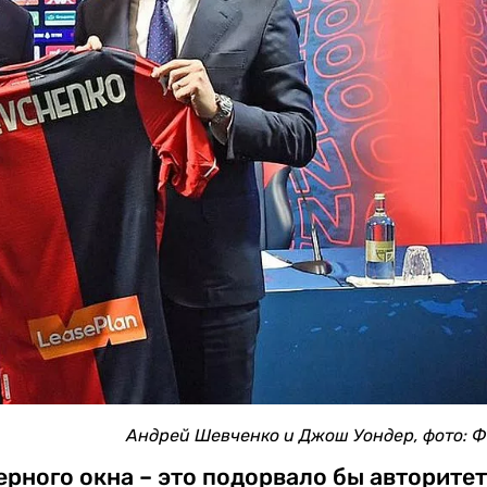
Андрей Шевченко и Джош Уондер, фото: 
ерного окна – это подорвало бы авторите