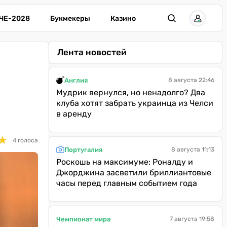
ЧЕ-2028
Букмекеры
Казино
Лента новостей
Англия
8 августа 22:46
Мудрик вернулся, но ненадолго? Два
клуба хотят забрать украинца из Челси
в аренду
★
★
4 голоса
Португалия
8 августа 11:13
Роскошь на максимуме: Роналду и
Джорджина засветили бриллиантовые
часы перед главным событием года
Чемпионат мира
7 августа 19:58