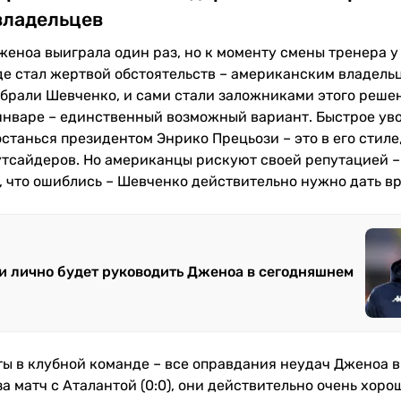
владельцев
Дженоа выиграла один раз, но к моменту смены тренера у
иде стал жертвой обстоятельств – американским владель
ыбрали Шевченко, и сами стали заложниками этого реше
 январе – единственный возможный вариант. Быстрое ув
танься президентом Энрико Прецьози – это в его стиле,
утсайдеров. Но американцы рискуют своей репутацией –
т, что ошиблись – Шевченко действительно нужно дать в
и лично будет руководить Дженоа в сегодняшнем
ты в клубной команде – все оправдания неудач Дженоа 
а матч с Аталантой (0:0), они действительно очень хоро