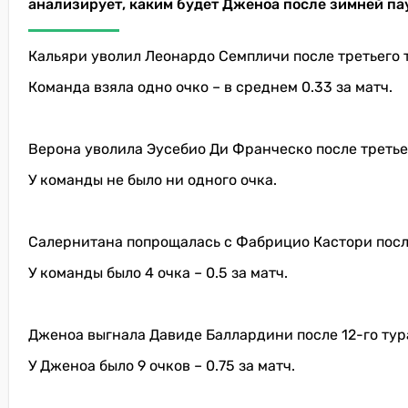
анализирует, каким будет Дженоа после зимней па
Кальяри уволил Леонардо Семпличи после третьего 
Команда взяла одно очко – в среднем 0.33 за матч.
Верона уволила Эусебио Ди Франческо после третье
У команды не было ни одного очка.
Салернитана попрощалась с Фабрицио Кастори после
У команды было 4 очка – 0.5 за матч.
Дженоа выгнала Давиде Баллардини после 12-го тур
У Дженоа было 9 очков – 0.75 за матч.