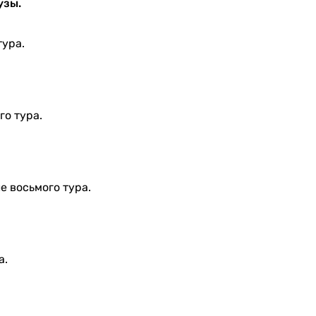
узы.
тура.
го тура.
 восьмого тура.
а.