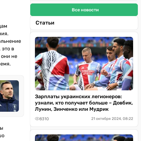
Все новости
Статьи
цам
ния.
ольнение
 это в
 они не
ремя.
Зарплаты украинских легионеров:
узнали, кто получает больше – Довбик,
Лунин, Зинченко или Мудрик
8310
21 октября 2024, 08:22
вы
шо